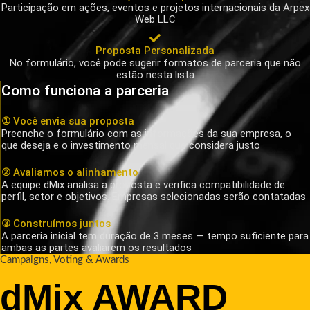
Participação em ações, eventos e projetos internacionais da Arpex
Web LLC
Proposta Personalizada
No formulário, você pode sugerir formatos de parceria que não
estão nesta lista
Como funciona a parceria
① Você envia sua proposta
Preenche o formulário com as informações da sua empresa, o
que deseja e o investimento mensal que considera justo
② Avaliamos o alinhamento
A equipe dMix analisa a proposta e verifica compatibilidade de
perfil, setor e objetivos. Empresas selecionadas serão contatadas
③ Construímos juntos
A parceria inicial tem duração de 3 meses — tempo suficiente para
ambas as partes avaliarem os resultados
Campaigns, Voting & Awards
dMix AWARD