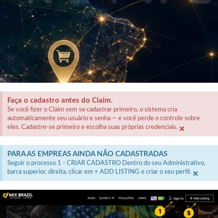
Faça o cadastro antes do Claim.
Se você fizer o Claim sem se cadastrar primeiro, o sistema cria
automaticamente seu usuário e senha — e você perde o controle sobre
×
eles. Cadastre-se primeiro e escolha suas próprias credenciais.
PARA AS EMPREAS AINDA NÃO CADASTRADAS
Seguir o processo 1 - CRIAR CADASTRO Dentro do seu Administrativo,
×
barra superior, direita, clicar em + ADD LISTING e criar o seu perfil.