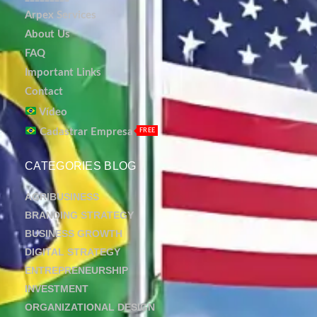
Arpex Services
About Us
FAQ
Important Links
Contact
Vídeo
Cadastrar Empresa
FREE
CATEGORIES BLOG
AGRIBUSINESS
BRANDING STRATEGY
BUSINESS GROWTH
DIGITAL STRATEGY
ENTREPRENEURSHIP
INVESTMENT
ORGANIZATIONAL DESIGN