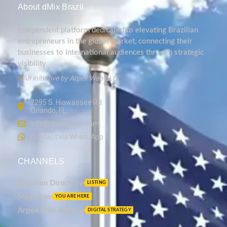
About dMix Brazil
Independent platform dedicated to elevating Brazilian
entrepreneurs in the global market, connecting their
businesses to international audiences through strategic
visibility.
*
An initiative by Arpex Web LLC.
2295 S. Hiawassee Rd
Orlando, FL
info@dmixbrazil.com
Contact via WhatsApp
CHANNELS
Brazilian Directory
LISTING
Magazine
YOU ARE HERE
Arpex Web Agency
DIGITAL STRATEGY
_________